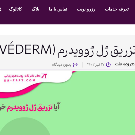
تعرفه خدمات
رزرو نوبت
تماس با ما
بلاگ
کاتالوگ
زریق ژل ژوویدرم (JUVÉDERM) خوبه؟
کتر زکیه تفت
17 تیر 1402
بدون دیدگاه