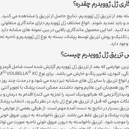
اری ژل ژوویدرم
چقدره؟
له بعد از تزریق ژل ژوویدرم، نتایج حاصل از تزریق را مشاهده می کنید. 
د و باید تمدید شوند. انواع مختلف ژل ژوویدرم دارای ماندگاری متفاو
 تکنیک و روش تزریق توسط پزشک، بسته به نوع ژل ژوویدرم و ناحیه تح
 تزریق ژل ژوویدرم
چیست؟
رین عوارضی که بعد از تزریق ژل ژوویدرم گزارش شده است شامل قرم
®
®
، کبودی، تغییر رنگ و خارش می باشد. برای نوع JUVÉDERM
VOLBELLA
 انواع تزریق با سایر ژل های مشابه نیز دیده می شود و در مدت چند روز
مدت 30 روز همچنان این علایم وجود داشتند ممکن است پزشک با تجویز آنتی 
نیداز(آنزیمی که هیالورونیک اسید را تجزیه می کند) اقدام به درمان و 
نکات مهمی که قبل از تزریق هر نوع ژل باید در نظر بگیرید، انتخاب پزش
یق بسیار در نتایج به دست آمده مهم است. از طرفی بعضی از عوارض جبران
ارت پزشک و تزریق غلط می باشد. تزریق ناخواسته به درون عروق خونی، 
را موجب شود. تزریق ناخواسته به درون عروق خونی ناحیه صورت می تواند
ای موقتی و ایجاد اسکارهای دائمی پوست را ایجاد کند. بنابراین به شدت