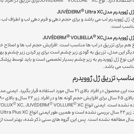
تفاده دارد. نوع JUVÉDERM
XCبرای تزریق در افراد بالای 21 سال مناسب می باشد.
VOLLURE
®
ل ژوویدرم مدلJUVÉDERM
Ultra XC
ناسب است.
®
®
ل ژوویدرم مدلJUVÉDERM
XC
VOLBELLA
ع هم برای تزریق در لب ها مناسب است. افزایش حجم لب ها و اصلاح خط 
دیگر این مدل، تزریق به گودی زیر چشم است برای پر کردن زیر چشم و بهبو
اسب می باشد.
اسب تزریق ژل ژوویدرم
حصول در افراد بالای 21 سال مورد استفاده قرار بگیرد. ایمنی مدل
®
®
®
شده است. ایمنی انواع JUVÉDERM
XC و JUVÉDERM
VOLLURE
XC, JUVÉDERM
OLUX
ین طور ایمنی انواع JUVÉDERM
Ultra Plus XC و JUVÉDERM
یر 18 سال مطالعه نشده است. پس این گروه های سنی ذکر شده، بهتر است از