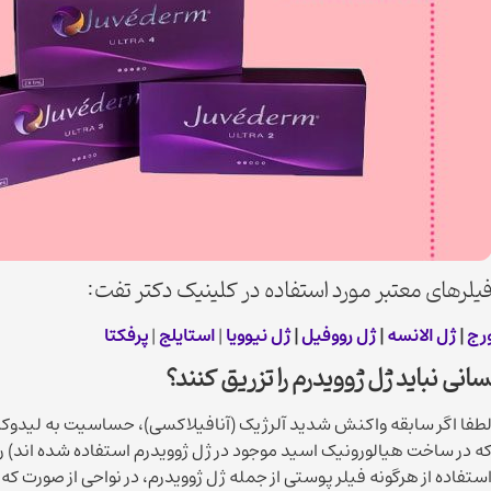
یلرهای معتبر مورد استفاده در کلینیک دکتر تفت:
رج
|
ژل الانسه
|
ژل رووفیل
|
ژل نیوویا
|
استایلج
|
پرفکتا
انی نباید ژل ژوویدرم را تزریق کنند؟
طفا اگر سابقه واکنش شدید آلرژیک (آنافیلاکسی)، حساسیت به لیدوکائ
ه در ساخت هیالورونیک اسید موجود در ژل ژوویدرم استفاده شده اند) را 
ستفاده از هرگونه فیلر پوستی از جمله ژل ژوویدرم، در نواحی از صورت 