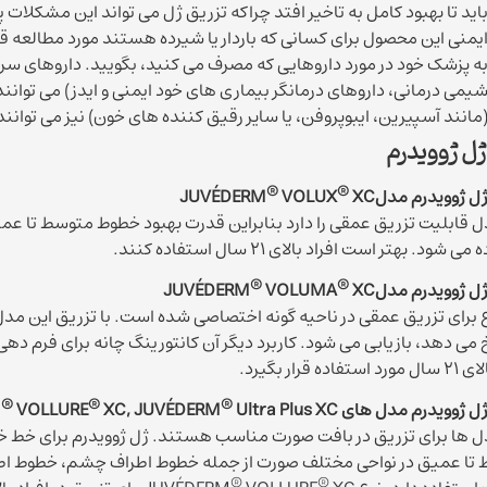
اید تا بهبود کامل به تاخیر افتد چراکه تزریق ژل می تواند این مشکلات 
یمنی این محصول برای کسانی که باردار یا شیرده هستند مورد مطالعه قرا
ه پزشک خود در مورد داروهایی که مصرف می کنید، بگویید. داروهای سر
یمی درمانی، داروهای درمانگر بیماری های خود ایمنی و ایدز) می توانند
مانند آسپیرین، ایبوپروفن، یا سایر رقیق کننده های خون) نیز می توانن
 ژل ژوویدرم
®
®
ل ژوویدرم مدلJUVÉDERM
XC
VOLUX
 قابلیت تزریق عمقی را دارد بنابراین قدرت بهبود خطوط متوسط تا عمیق
 شود. بهتر است افراد بالای 21 سال استفاده کنند.
®
®
ل ژوویدرم مدلJUVÉDERM
XC
VOLUMA
ع برای تزریق عمقی در ناحیه گونه اختصاصی شده است. با تزریق این مدل
ی دهد، بازیابی می شود. کاربرد دیگر آن کانتورینگ چانه برای فرم دهی 
فاده قرار بگیرد.
®
®
®
ل ژوویدرم مدل های JUVÉDERM
Ultra Plus XC, و JUVÉDERM
XC, JUVÉDERM
VOLLURE
ل ها برای تزریق در بافت صورت مناسب هستند. ژل ژوویدرم برای خط 
تا عمیق در نواحی مختلف صورت از جمله خطوط اطراف چشم، خطوط اطر
®
®