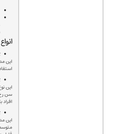
ب
ا
ب
ش
(
انواع
ژ
این مدل
استفاده می
ژ
این نو
سن رخ م
افراد بالای 21 سال مورد است
ژ
این مد
متوسط 