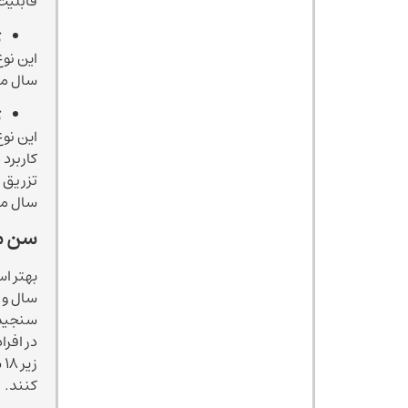
قابلیت اس
ژ
سال م
ژ
این نو
کاربرد 
سال من
سن من
بهتر است این م
سنجیده ن
در افراد زیر 22 سال بررسی نشده است و هم
ز
کنند.