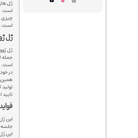
ژل های 
است. ب
چیزی به
است، ژل
ژل ژو
جمله ل
است. ه
در خود
همین ا
تولید 
تایید 
فواید
این ژل
جلسه ب
این ژل