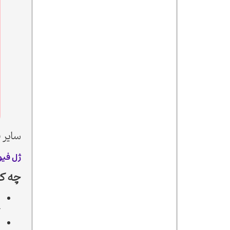
سایر ف
ژل فیو
چه کس
ل
ک
ا