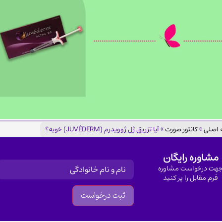
اصلی
»
کانتور صورت
»
آیا تزریق ژل ژوویدرم (JUVÉDERM) خوبه؟
مشاوره رایگان
نام
(Required)
هت درخواست مشاوره
فرم مقابل را پر کنید
Alternative: