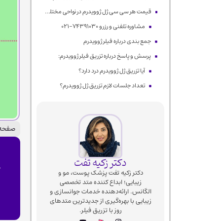
قیمت هر سی سی ژل ژوویدرم در نواحی مختلف صورت
مشاوره تلفنی و رزرو 74391030-021
جمع بندی درباره فیلر ژوویدرم
پرسش و پاسخ درباره تزریق فیلر ژوویدرم:
آیا تزریق ژل ژوویدرم درد دارد؟
تعداد جلسات لازم تزریق ژل ژوویدرم؟
صفحه 
دکتر زکیه تفت
ج
دکتر زکیه تفت پزشک پوست، مو و
زیبایی؛ ابداع کننده متد تخصصی
الگانس. ارائه‌دهنده خدمات جوانسازی و
زیبایی با بهره‌گیری از جدیدترین متدهای
روز با تزریق فیلر.