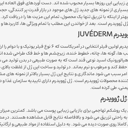
زیبایی این روزها بسیار محبوب شده اند. دست آوردهای فوق العاده این ژ
سیاری از نمونه های جدید ژل های موجود در بازار قدرت پر کنندگی، حجم
تر از اینکه با تزریق تنها یک محصول، تمام این مزیت ها را دریافت کرد. ی
 ژوویدرم است. بعد از خواندن این مطلب با تمام ویژگی ها، کاربردها و 
ویدرم
JUVÉDERM
ژل ژوویدرم اولین فیلر انتخابی در آمریکاست که 
ب ها، گونه ها، چانه، خطوط خنده، زیرچشم ها و خط فک طراحی شده اند
یالورونیک اسید نوعی قند است که به صورت طبیعی در بدن تولید می شو
 حفظ کند و مرطوب و نرم بماند. در تولید و ساخت این ژل از غلظت بالای
مر سبب می شود ماندگاری و نتایج این ژل بسیار بالاتر از نمونه های م
کننده محصولات ژوویدرم است. ژل ژوویدرم دارای تاییدیه سازمان غذا و د
ایمنی، طی کرده است.
 ژل ژوویدرم
 یک روشکم تهاجمی برای بازیابی زیبایی پوست می باشد. کمترین میزان مح
ه راحتی تزریق می شود و بالافاصله نتایج قابل مشاهده هستند. در مدت 
 کاملا روی صورت دیده می شود. به دلیل استفاده از مواد طبیعی و ارگان