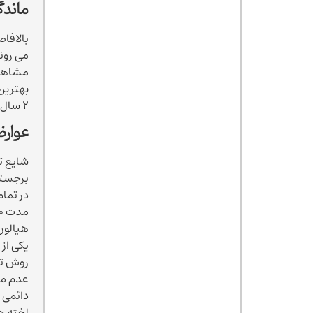
ماندگ
بالافاص
می رون
بهترین
2 سال وجود دارد.
عوارض
شایع ت
برجستگی
در تمام
هیالورو
یکی از 
روش تزر
عدم مه
دائمی 
لخته ه