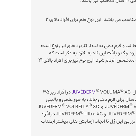
این نوع، ژل ژوویدرم لب می باشد و برای حجم دهی و فرم دهی لب و اطراف لب مناسب می باشد. این نوع هم برای افراد بالای21
لب و فرم دهی به لب از کاربرد های این نوع است.
د رنگ و بافت این ناحیه. لازم به ذکر است که
تزریق این نوع ژل ژوویدرم به زیر چشم بسیار تخصصی است و باید توسط پزشک متخصص انجام شود. این نوع نیز برای افراد بالای 21
®
®
VOLUMA
JUVÉDERM
XC در افراد زیر 35
سال و بالای 65 سال برای افزایش حجم گونه ها و در افراد زیر 22 سال و بالای 80 سال برای فرم دهی چانه، به طور علمی و بالینی
®
®
®
VOLBELLA
XC
V
®
®
Ultra XC در افراد
 تزریق این ژل تا انجام آزمایش های بیشتر اجتناب