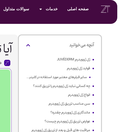
صفحه اصلی
خدمات
سوالات متداول
آیا ت
آنچه می‌خوانید
ژل ژوویدرم JUVÉDERM
د
فواید ژل ژوویدرم
سایر فیلرهای معتبر مورد استفاده در کلینیک دکتر تفت:
چه کسانی نباید ژل ژوویدرم را تزریق کنند؟
انواع ژل ژوویدرم
سن مناسب تزریق ژل ژوویدرم
ماندگاری ژل ژوویدرم چقدره؟
عوارض تزریق ژل ژوویدرم چیست؟
مراقبت های قبل و بعد از تزریق ژل ژوویدرم